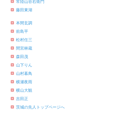
常陸山谷右衛門
藤田東湖
本間玄調
前島平
松村任三
間宮林蔵
森田茂
山下りん
山村暮鳥
横瀬夜雨
横山大観
吉田正
茨城の先人トップページへ