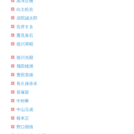
黒澤止幾
白土松吉
須田誠太郎
住井すゑ
鷹見泉石
徳川斉昭
徳川光圀
飛田穂洲
豊田芙雄
長久保赤水
長塚節
中村彜
中山元成
根本正
野口雨情