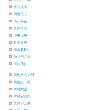
板谷波山
岡倉天心
小川芋銭
奥原晴湖
小平浪平
折本良平
加倉井砂山
神谷伝兵衛
河口信任
川崎八右衛門
菊池謙二郎
木村武山
木村安兵衛
久原房之助