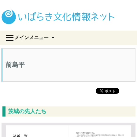
い
コ
メインメニュー
ン
テ
ン
ツ
前島平
へ
ス
キ
ッ
プ
茨城の先人たち