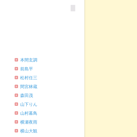
本間玄調
前島平
松村任三
間宮林蔵
森田茂
山下りん
山村暮鳥
横瀬夜雨
横山大観