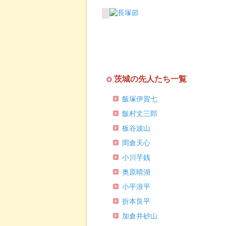
茨城の先人たち一覧
飯塚伊賀七
飯村丈三郎
板谷波山
岡倉天心
小川芋銭
奥原晴湖
小平浪平
折本良平
加倉井砂山