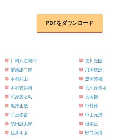
PDFをダウンロード
川崎八右衛門
徳川光圀
菊池謙二郎
飛田穂洲
木村武山
豊田芙雄
木村安兵衛
長久保赤水
久原房之助
長塚節
黒澤止幾
中村彜
白土松吉
中山元成
須田誠太郎
根本正
住井すゑ
野口雨情