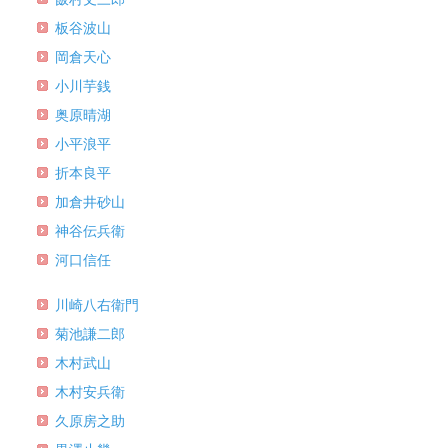
板谷波山
岡倉天心
小川芋銭
奥原晴湖
小平浪平
折本良平
加倉井砂山
神谷伝兵衛
河口信任
川崎八右衛門
菊池謙二郎
木村武山
木村安兵衛
久原房之助