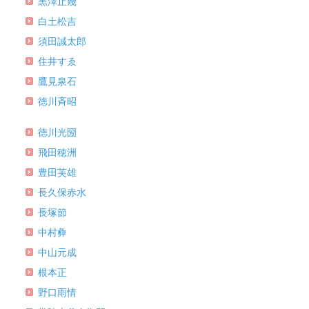
黒澤止幾
白土松吉
須田誠太郎
住井すゑ
鷹見泉石
徳川斉昭
徳川光圀
飛田穂洲
豊田芙雄
長久保赤水
長塚節
中村彜
中山元成
根本正
野口雨情