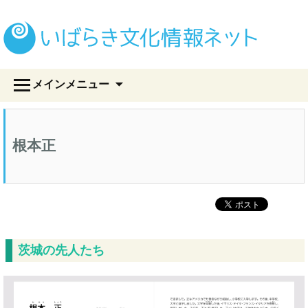
い
コ
メインメニュー
ン
テ
ン
ツ
根本正
へ
ス
キ
ッ
プ
茨城の先人たち