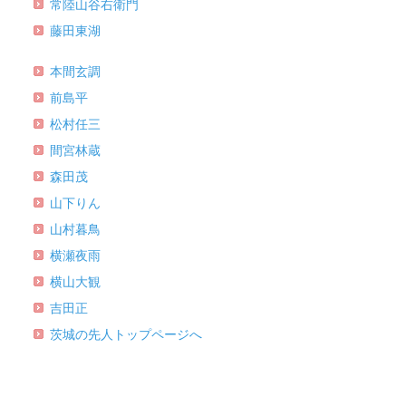
常陸山谷右衛門
藤田東湖
本間玄調
前島平
松村任三
間宮林蔵
森田茂
山下りん
山村暮鳥
横瀬夜雨
横山大観
吉田正
茨城の先人トップページへ