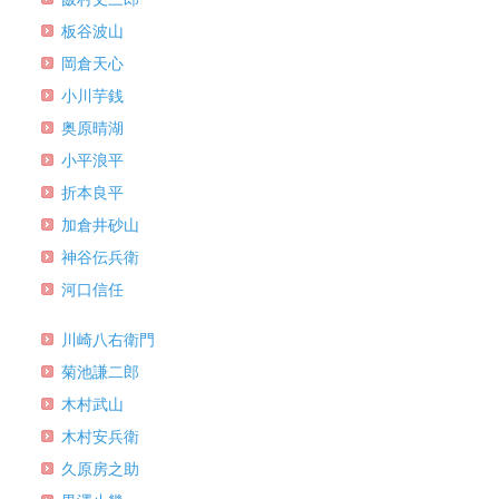
板谷波山
岡倉天心
小川芋銭
奥原晴湖
小平浪平
折本良平
加倉井砂山
神谷伝兵衛
河口信任
川崎八右衛門
菊池謙二郎
木村武山
木村安兵衛
久原房之助