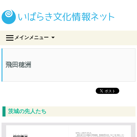
い
コ
メインメニュー
ン
テ
ン
ツ
飛田穂洲
へ
ス
キ
ッ
プ
茨城の先人たち