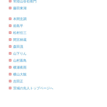
常陸山谷右衛門
藤田東湖
本間玄調
前島平
松村任三
間宮林蔵
森田茂
山下りん
山村暮鳥
横瀬夜雨
横山大観
吉田正
茨城の先人トップページへ