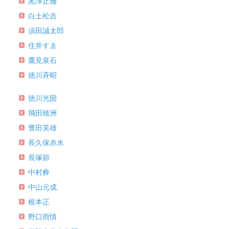
黒澤止幾
白土松吉
須田誠太郎
住井すゑ
鷹見泉石
徳川斉昭
徳川光圀
飛田穂洲
豊田芙雄
長久保赤水
長塚節
中村彜
中山元成
根本正
野口雨情