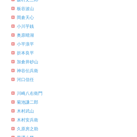
板谷波山
岡倉天心
小川芋銭
奥原晴湖
小平浪平
折本良平
加倉井砂山
神谷伝兵衛
河口信任
川崎八右衛門
菊池謙二郎
木村武山
木村安兵衛
久原房之助