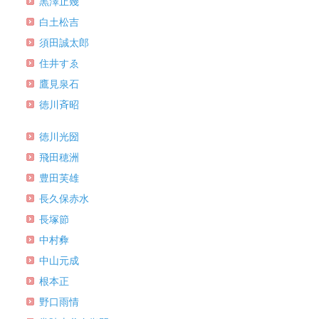
黒澤止幾
白土松吉
須田誠太郎
住井すゑ
鷹見泉石
徳川斉昭
徳川光圀
飛田穂洲
豊田芙雄
長久保赤水
長塚節
中村彜
中山元成
根本正
野口雨情