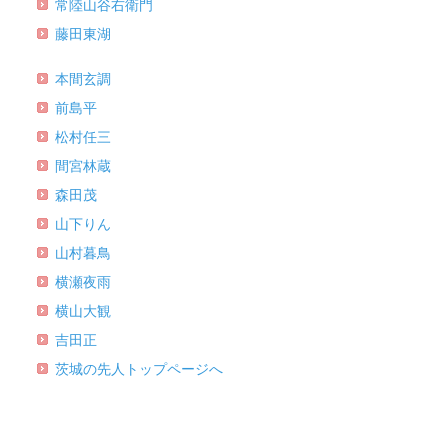
常陸山谷右衛門
藤田東湖
本間玄調
前島平
松村任三
間宮林蔵
森田茂
山下りん
山村暮鳥
横瀬夜雨
横山大観
吉田正
茨城の先人トップページへ