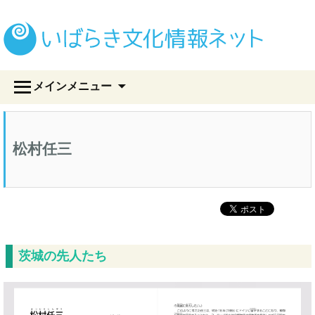
い
コ
メインメニュー
ン
テ
ン
ツ
松村任三
へ
ス
キ
ッ
プ
茨城の先人たち