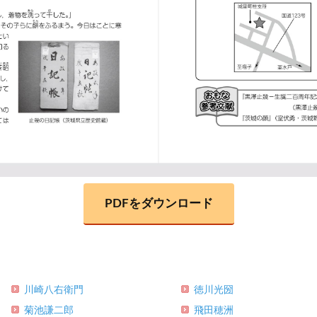
PDFをダウンロード
川崎八右衛門
徳川光圀
菊池謙二郎
飛田穂洲