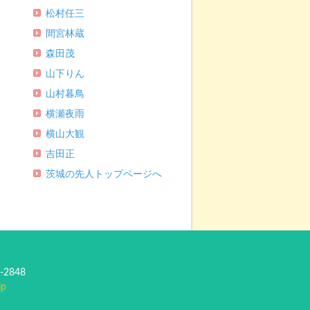
松村任三
間宮林蔵
森田茂
山下りん
山村暮鳥
横瀬夜雨
横山大観
吉田正
茨城の先人トップページへ
-2848
jp