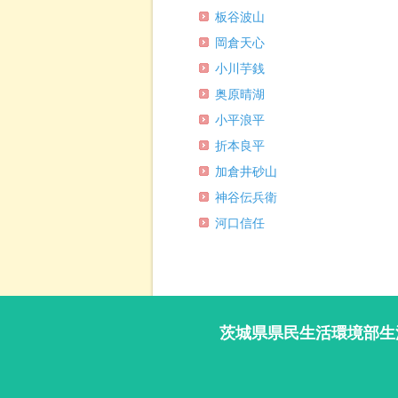
板谷波山
岡倉天心
小川芋銭
奥原晴湖
小平浪平
折本良平
加倉井砂山
神谷伝兵衛
河口信任
茨城県県民生活環境部生