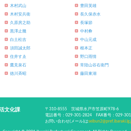
木村武山
豊田芙雄
木村安兵衛
長久保赤水
久原房之助
長塚節
黒澤止幾
中村彜
白土松吉
中山元成
須田誠太郎
根本正
住井すゑ
野口雨情
鷹見泉石
常陸山谷右衛門
徳川斉昭
藤田東湖
〒310-8555 茨城県水戸市笠原町978-6
活文化課
電話番号：029-301-2824 FAX番号：029-301
お問い合わせ(メール)は
seibun2@pref.ibaraki.lg.