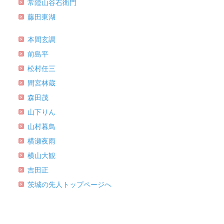
常陸山谷右衛門
藤田東湖
本間玄調
前島平
松村任三
間宮林蔵
森田茂
山下りん
山村暮鳥
横瀬夜雨
横山大観
吉田正
茨城の先人トップページへ