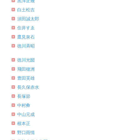
黒澤止幾
白土松吉
須田誠太郎
住井すゑ
鷹見泉石
徳川斉昭
徳川光圀
飛田穂洲
豊田芙雄
長久保赤水
長塚節
中村彜
中山元成
根本正
野口雨情