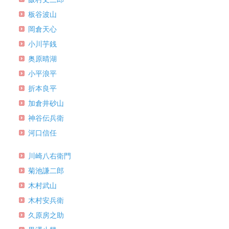
板谷波山
岡倉天心
小川芋銭
奥原晴湖
小平浪平
折本良平
加倉井砂山
神谷伝兵衛
河口信任
川崎八右衛門
菊池謙二郎
木村武山
木村安兵衛
久原房之助