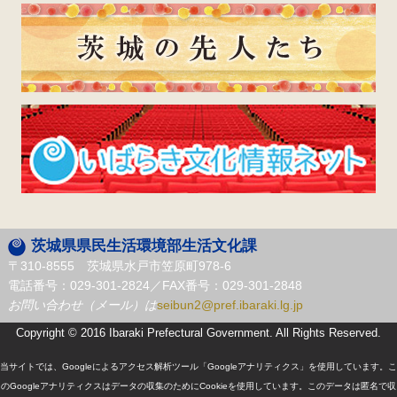
茨城県県民生活環境部生活文化課
〒310-8555 茨城県水戸市笠原町978-6
電話番号：029-301-2824／FAX番号：029-301-2848
お問い合わせ（メール）は
seibun2@pref.ibaraki.lg.jp
Copyright © 2016 Ibaraki Prefectural Government. All Rights Reserved.
当サイトでは、Googleによるアクセス解析ツール「Googleアナリティクス」を使用しています。こ
のGoogleアナリティクスはデータの収集のためにCookieを使用しています。このデータは匿名で収