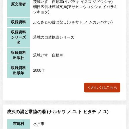
茨城いすゞ自動車(イバラキ イスズ ジドウシャ)
原文著者
朝日広告社茨城支局(アサヒコウコクシャ イバラキ
シキョク)
収録資料
ふるさとの昔ばなし(フルサト ノ ムカシバナシ)
収録資料
シリーズ
茨城の自然探訪シリーズ
名
収録資料
茨城いすゞ自動車
出版社
収録資料
2000年
出版年
くわしくはこちら
成沢の湯と常陸の湯 (ナルサワ ノ ユ ト ヒタチ ノ ユ)
市町村
水戸市