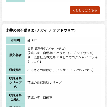
くわしくはこちら
永井のお不動さま (ナガイ ノ オフドウサマ)
市町村
那珂市
染谷 萬千子(ソメヤ マチコ)
茨城いすゞ自動車(イバラキ イスズ ジドウシャ)
原文著者
朝日広告社茨城支局(アサヒコウコクシャ イバラキ
シキョク)
収録資料
ふるさとの昔ばなし(フルサト ノ ムカシバナシ)
収録資料
シリーズ
茨城の自然探訪シリーズ
名
収録資料
茨城いすゞ自動車
出版社