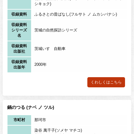
シキョク)
収録資料
ふるさとの昔ばなし(フルサト ノ ムカシバナシ)
収録資料
シリーズ
茨城の自然探訪シリーズ
名
収録資料
茨城いすゞ自動車
出版社
収録資料
2000年
出版年
くわしくはこちら
鍋のつる (ナベ ノ ツル)
市町村
那珂市
染谷 萬千子(ソメヤ マチコ)