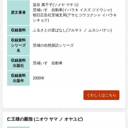
染谷 萬千子(ソメヤ マチコ)
茨城いすゞ自動車(イバラキ イスズ ジドウシャ)
原文著者
朝日広告社茨城支局(アサヒコウコクシャ イバラキ
シキョク)
収録資料
ふるさとの昔ばなし(フルサト ノ ムカシバナシ)
収録資料
シリーズ
茨城の自然探訪シリーズ
名
収録資料
茨城いすゞ自動車
出版社
収録資料
2000年
出版年
くわしくはこちら
仁王様の親指 (ニオウ サマ ノ オヤユビ)