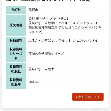
市町村
那珂市
染谷 萬千子(ソメヤ マチコ)
茨城いすゞ自動車(イバラキ イスズ ジドウシャ)
原文著者
朝日広告社茨城支局(アサヒコウコクシャ イバラキ
シキョク)
収録資料
ふるさとの昔ばなし(フルサト ノ ムカシバナシ)
収録資料
シリーズ
茨城の自然探訪シリーズ
名
収録資料
茨城いすゞ自動車
出版社
収録資料
2000年
出版年
くわしくはこちら