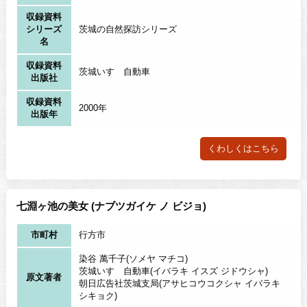
収録資料
シリーズ
茨城の自然探訪シリーズ
名
収録資料
茨城いすゞ自動車
出版社
収録資料
2000年
出版年
くわしくはこちら
七淵ヶ池の美女 (ナブツガイケ ノ ビジョ)
市町村
行方市
染谷 萬千子(ソメヤ マチコ)
茨城いすゞ自動車(イバラキ イスズ ジドウシャ)
原文著者
朝日広告社茨城支局(アサヒコウコクシャ イバラキ
シキョク)