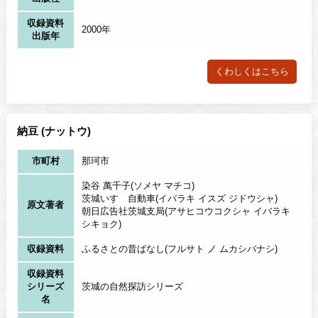
収録資料
2000年
出版年
くわしくはこちら
納豆 (ナットウ)
市町村
那珂市
染谷 萬千子(ソメヤ マチコ)
茨城いすゞ自動車(イバラキ イスズ ジドウシャ)
原文著者
朝日広告社茨城支局(アサヒコウコクシャ イバラキ
シキョク)
収録資料
ふるさとの昔ばなし(フルサト ノ ムカシバナシ)
収録資料
シリーズ
茨城の自然探訪シリーズ
名