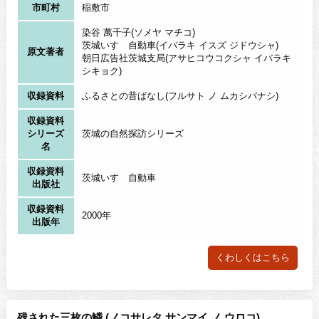
市町村
稲敷市
染谷 萬千子(ソメヤ マチコ)
茨城いすゞ自動車(イバラキ イスズ ジドウシャ)
原文著者
朝日広告社茨城支局(アサヒコウコクシャ イバラキ
シキョク)
収録資料
ふるさとの昔ばなし(フルサト ノ ムカシバナシ)
収録資料
シリーズ
茨城の自然探訪シリーズ
名
収録資料
茨城いすゞ自動車
出版社
収録資料
2000年
出版年
くわしくはこちら
残された三枚の鱗 (ノコサレタ サンマイ ノ ウロコ)