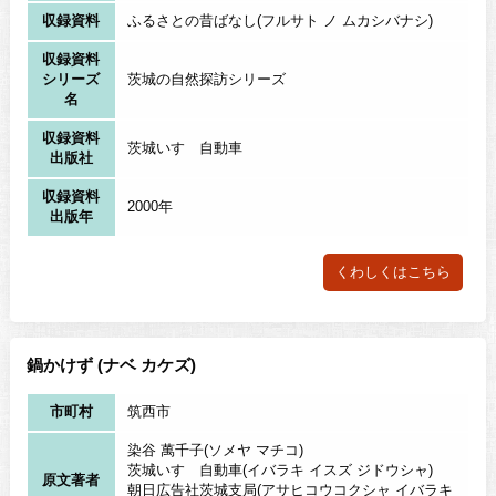
収録資料
ふるさとの昔ばなし(フルサト ノ ムカシバナシ)
収録資料
シリーズ
茨城の自然探訪シリーズ
名
収録資料
茨城いすゞ自動車
出版社
収録資料
2000年
出版年
くわしくはこちら
鍋かけず (ナベ カケズ)
市町村
筑西市
染谷 萬千子(ソメヤ マチコ)
茨城いすゞ自動車(イバラキ イスズ ジドウシャ)
原文著者
朝日広告社茨城支局(アサヒコウコクシャ イバラキ