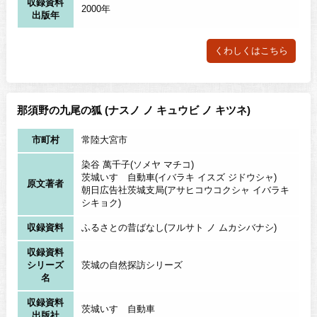
収録資料
2000年
出版年
くわしくはこちら
那須野の九尾の狐 (ナスノ ノ キュウビ ノ キツネ)
市町村
常陸大宮市
染谷 萬千子(ソメヤ マチコ)
茨城いすゞ自動車(イバラキ イスズ ジドウシャ)
原文著者
朝日広告社茨城支局(アサヒコウコクシャ イバラキ
シキョク)
収録資料
ふるさとの昔ばなし(フルサト ノ ムカシバナシ)
収録資料
シリーズ
茨城の自然探訪シリーズ
名
収録資料
茨城いすゞ自動車
出版社