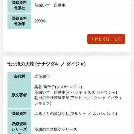
収録資料
茨城いすゞ自動車
出版社
収録資料
2000年
出版年
くわしくはこちら
七ッ滝の大蛇 (ナナツダキ ノ ダイジャ)
市町村
北茨城市
染谷 萬千子(ソメヤ マチコ)
茨城いすゞ自動車(イバラキ イスズ ジドウシャ)
原文著者
朝日広告社茨城支局(アサヒコウコクシャ イバラキ
シキョク)
収録資料
ふるさとの昔ばなし(フルサト ノ ムカシバナシ)
収録資料
シリーズ
茨城の自然探訪シリーズ