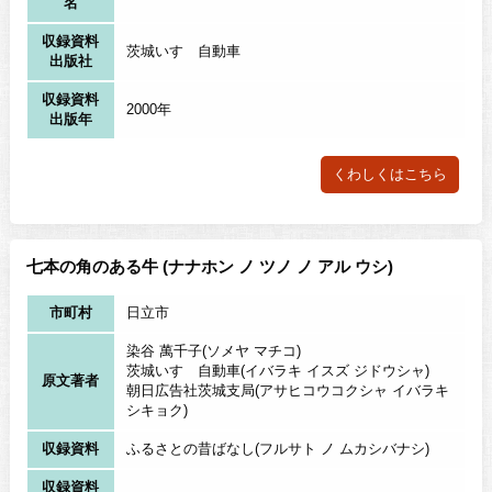
名
収録資料
茨城いすゞ自動車
出版社
収録資料
2000年
出版年
くわしくはこちら
七本の角のある牛 (ナナホン ノ ツノ ノ アル ウシ)
市町村
日立市
染谷 萬千子(ソメヤ マチコ)
茨城いすゞ自動車(イバラキ イスズ ジドウシャ)
原文著者
朝日広告社茨城支局(アサヒコウコクシャ イバラキ
シキョク)
収録資料
ふるさとの昔ばなし(フルサト ノ ムカシバナシ)
収録資料