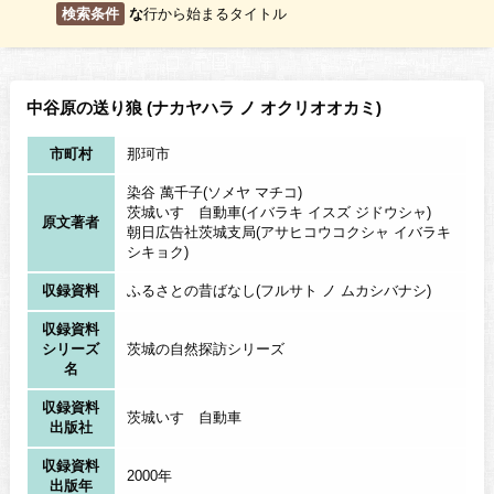
検索条件
な
行から始まるタイトル
中谷原の送り狼 (ナカヤハラ ノ オクリオオカミ)
市町村
那珂市
染谷 萬千子(ソメヤ マチコ)
茨城いすゞ自動車(イバラキ イスズ ジドウシャ)
原文著者
朝日広告社茨城支局(アサヒコウコクシャ イバラキ
シキョク)
収録資料
ふるさとの昔ばなし(フルサト ノ ムカシバナシ)
収録資料
シリーズ
茨城の自然探訪シリーズ
名
収録資料
茨城いすゞ自動車
出版社
収録資料
2000年
出版年