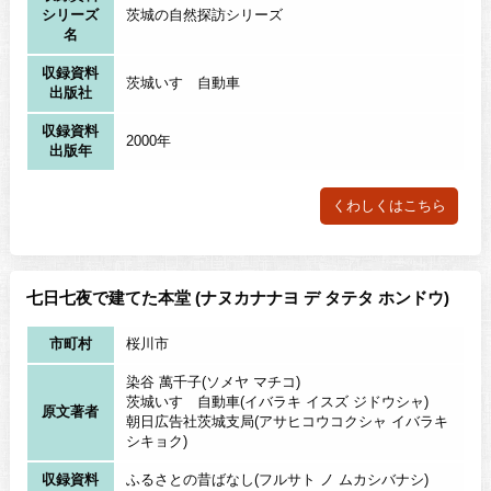
シリーズ
茨城の自然探訪シリーズ
名
収録資料
茨城いすゞ自動車
出版社
収録資料
2000年
出版年
くわしくはこちら
七日七夜で建てた本堂 (ナヌカナナヨ デ タテタ ホンドウ)
市町村
桜川市
染谷 萬千子(ソメヤ マチコ)
茨城いすゞ自動車(イバラキ イスズ ジドウシャ)
原文著者
朝日広告社茨城支局(アサヒコウコクシャ イバラキ
シキョク)
収録資料
ふるさとの昔ばなし(フルサト ノ ムカシバナシ)