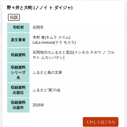
野々井と大蛇 (ノノイ ト ダイジャ)
伝説
市町村
石岡市
木村 進(キムラ ススム)
原文著者
LaLa mosura(ララ モスラ)
石岡地方のふるさと昔話(イシオカ チホウ ノ フル
収録資料
サト ムカシバナシ)
収録資料
シリーズ
ふるさと風の文庫
名
収録資料
ふるさと”風”の会
出版社
収録資料
2016年
出版年
くわしくはこちら