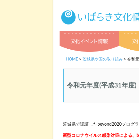
文化イベ
HOME
>
茨城県や国の取り組み
> 令和元
令和元年度(平成31年度)
茨城県で認証したbeyond2020プロ
新型コロナウイルス感染対策による、be