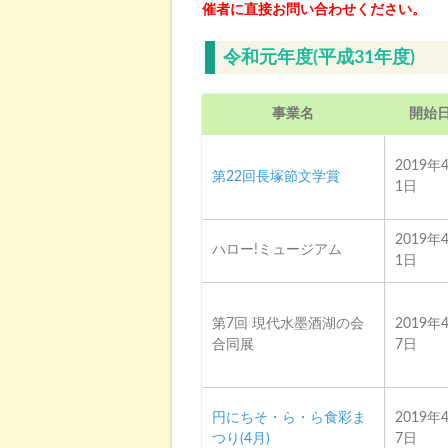
催者に直接お問い合わせください。
令和元年度(平成31年度)
事業名
開始
2019年
第22回長塚節文学賞
1日
2019年
ハロー!ミュージアム
1日
第7回 現代水墨酒湖の会
2019年
合同展
7日
円にちそ・ら・ら食彩ま
2019年
つり(4月)
7日