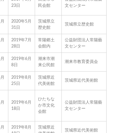
23日
民会館
文センター
5月
2020年5月
茨城県立
茨城県立歴史館
31日
歴史館
6月
2019年7月
常陽郷土
公益財団法人常陽藝
28日
会館内
文センター
6月
2019年6月
潮来市潮
潮来市教育委員会
8日
来公民館
6月
2019年8月
茨城県近
茨城県近代美術館
25日
代美術館
ひたちな
6月
2019年6月
公益財団法人常陽藝
か市文化
18日
文センター
会館
6月
2019年8月
茨城県近
茨城県近代美術館