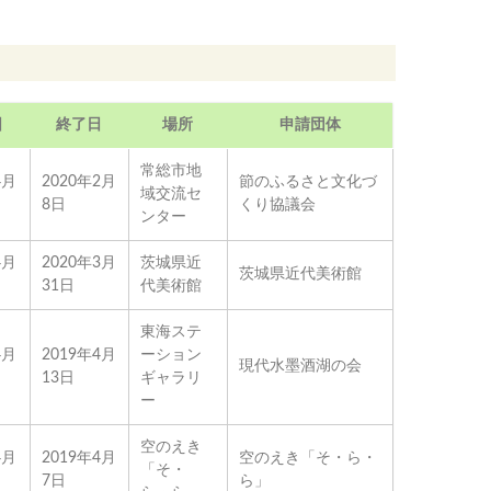
日
終了日
場所
申請団体
常総市地
4月
2020年2月
節のふるさと文化づ
域交流セ
8日
くり協議会
ンター
4月
2020年3月
茨城県近
茨城県近代美術館
31日
代美術館
東海ステ
4月
2019年4月
ーション
現代水墨酒湖の会
13日
ギャラリ
ー
空のえき
4月
2019年4月
空のえき「そ・ら・
「そ・
7日
ら」