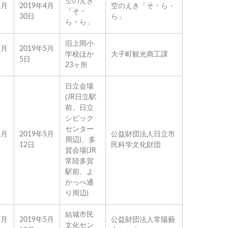
空のえき
4月
2019年4月
空のえき「そ・ら・
「そ・
30日
ら」
ら・ら」
旧上岡小
5月
2019年5月
学校ほか
大子町観光商工課
5日
23ヶ所
日立会場
(JR日立駅
前、日立
シビック
センター
5月
2019年5月
公益財団法人日立市
周辺)、多
12日
民科学文化財団
賀会場(JR
常陸多賀
駅前、よ
かっぺ通
り周辺)
結城市民
5月
2019年5月
公益財団法人常陽藝
文化セン