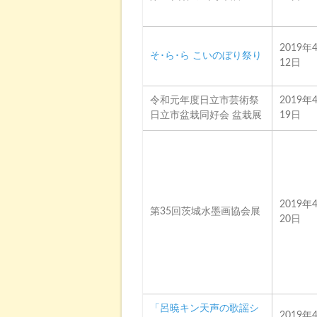
2019年
そ･ら･ら こいのぼり祭り
12日
令和元年度日立市芸術祭
2019年
日立市盆栽同好会 盆栽展
19日
2019年
第35回茨城水墨画協会展
20日
「呂暁キン天声の歌謡シ
2019年