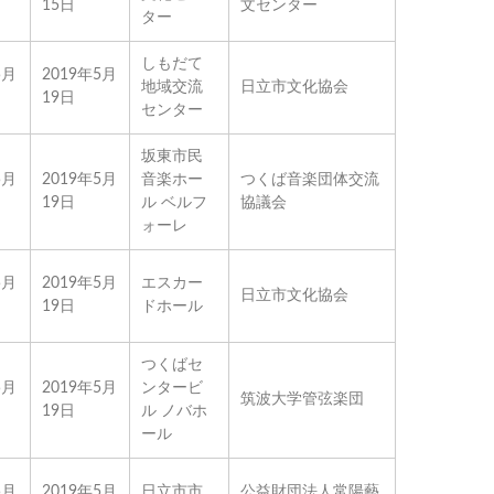
15日
文センター
ター
しもだて
5月
2019年5月
地域交流
日立市文化協会
19日
センター
坂東市民
5月
2019年5月
音楽ホー
つくば音楽団体交流
19日
ル ベルフ
協議会
ォーレ
5月
2019年5月
エスカー
日立市文化協会
19日
ドホール
つくばセ
5月
2019年5月
ンタービ
筑波大学管弦楽団
19日
ル ノバホ
ール
5月
2019年5月
日立市市
公益財団法人常陽藝