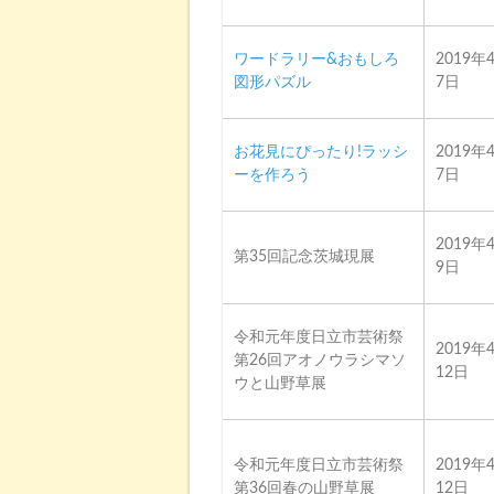
ワードラリー&おもしろ
2019年
図形パズル
7日
お花見にぴったり!ラッシ
2019年
ーを作ろう
7日
2019年
第35回記念茨城現展
9日
令和元年度日立市芸術祭
2019年
第26回アオノウラシマソ
12日
ウと山野草展
令和元年度日立市芸術祭
2019年
第36回春の山野草展
12日