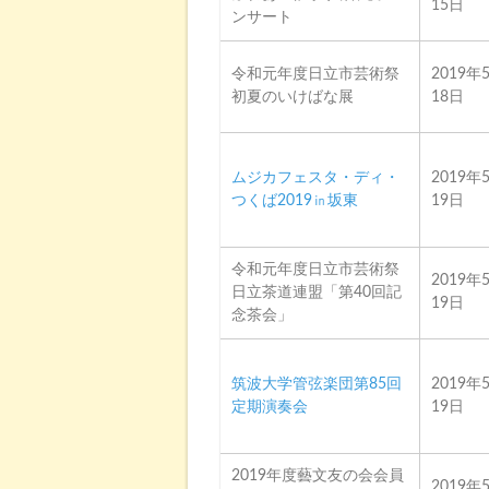
15日
ンサート
令和元年度日立市芸術祭
2019年
初夏のいけばな展
18日
ムジカフェスタ・ディ・
2019年
つくば2019㏌坂東
19日
令和元年度日立市芸術祭
2019年
日立茶道連盟「第40回記
19日
念茶会」
筑波大学管弦楽団第85回
2019年
定期演奏会
19日
2019年度藝文友の会会員
2019年