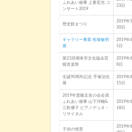
ふれあい催事 上妻宏光 コ
23日
ンサート2019
2019年
歴史館まつり
30日
ギャラリー事業 程塚敏明
2019年
展
5日
第21回潮来市文化協会芸
2019年
能音楽祭
8日
生誕90周年記念 手塚治虫
2019年
展
15日
2019年度藝文友の会会員
ふれあい催事 山下洋輔&
2019年
三舩優子 ピアノデュオ・
18日
リサイタル
2019年
子供の情景