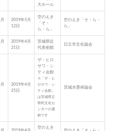
大ホール
空のえき
4月
2019年5月
空のえき「そ・ら・
「そ・
12日
ら」
ら・ら」
4月
2019年4月
茨城県近
日立市文化協会
21日
代美術館
ザ・ヒロ
サワ・シ
ティ会館
※「ザ・ヒ
4月
2019年4月
ロサワ・シ
茨城水墨画協会
25日
ティ会館」
は茨城県立
県民文化セ
ンターの通
称です
空のえき
4月
2019年4月
空のえき「そ・ら・