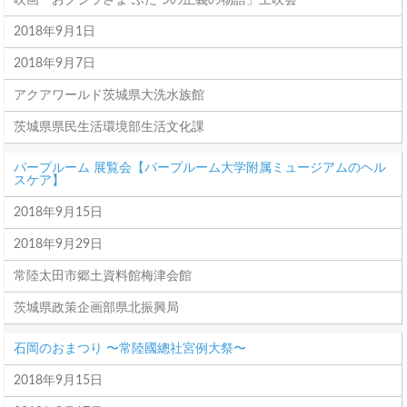
映画「おクジラさま ふたつの正義の物語」上映会
2018年9月1日
2018年9月7日
アクアワールド茨城県大洗水族館
茨城県県民生活環境部生活文化課
パープルーム 展覧会【パープルーム大学附属ミュージアムのヘル
スケア】
2018年9月15日
2018年9月29日
常陸太田市郷土資料館梅津会館
茨城県政策企画部県北振興局
石岡のおまつり 〜常陸國總社宮例大祭〜
2018年9月15日