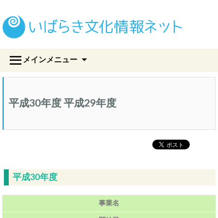
い
コ
メインメニュー
ン
テ
ン
ツ
平成30年度 平成29年度
へ
ス
キ
ッ
プ
平成30年度
事業名