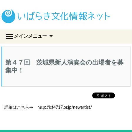
い
コ
メインメニュー
ン
テ
ン
ツ
第４７回 茨城県新人演奏会の出場者を募
へ
ス
集中！
キ
ッ
プ
詳細はこちら→ http://icf4717.or.jp/newartist/