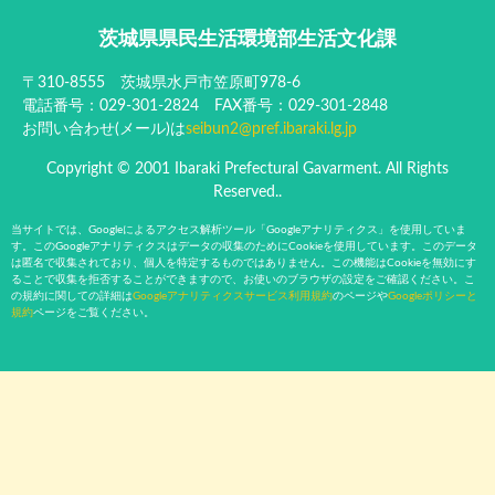
茨城県県民生活環境部生活文化課
〒310-8555 茨城県水戸市笠原町978-6
電話番号：029-301-2824 FAX番号：029-301-2848
お問い合わせ(メール)は
seibun2@pref.ibaraki.lg.jp
Copyright © 2001 Ibaraki Prefectural Gavarment. All Rights
Reserved..
当サイトでは、Googleによるアクセス解析ツール「Googleアナリティクス」を使用していま
す。このGoogleアナリティクスはデータの収集のためにCookieを使用しています。このデータ
は匿名で収集されており、個人を特定するものではありません。この機能はCookieを無効にす
ることで収集を拒否することができますので、お使いのブラウザの設定をご確認ください。こ
の規約に関しての詳細は
Googleアナリティクスサービス利用規約
のページや
Googleポリシーと
規約
ページをご覧ください。