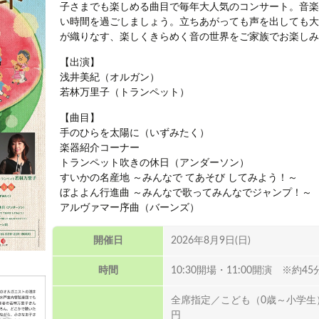
子さまでも楽しめる曲目で毎年大人気のコンサート。音楽
い時間を過ごしましょう。立ちあがっても声を出しても大
が織りなす、楽しくきらめく音の世界をご家族でお楽しみ
【出演】
浅井美紀（オルガン）
若林万里子（トランペット）
【曲目】
手のひらを太陽に（いずみたく）
楽器紹介コーナー
トランペット吹きの休日（アンダーソン）
すいかの名産地 ～みんなで てあそび してみよう！～
ぼよよん行進曲 ～みんなで歌ってみんなでジャンプ！～
アルヴァマー序曲（バーンズ）
開催日
2026年8月9日(日)
時間
10:30開場・11:00開演 ※約
全席指定／こども（0歳～小学生）
円