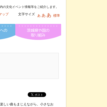
内の文化イベント情報等をご紹介します。
マップ
文字サイズ
あ
あ
あ
標準
報ネット
文化芸術活動への助成情報
茨城県芸術祭
楽しい曲もまじえながら、小さなお