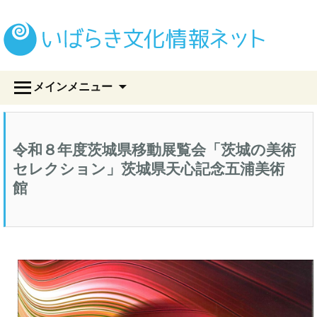
い
コ
メインメニュー
ン
テ
ン
ツ
令和８年度茨城県移動展覧会「茨城の美術
へ
ス
セレクション」茨城県天心記念五浦美術
キ
館
ッ
プ