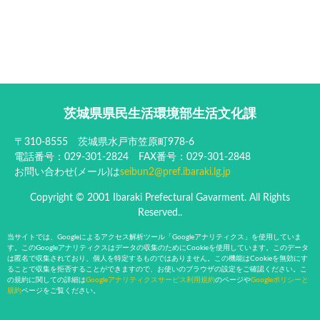
茨城県県民生活環境部生活文化課
〒310-8555 茨城県水戸市笠原町978-6
電話番号：029-301-2824 FAX番号：029-301-2848
お問い合わせ(メール)は
seibun2@pref.ibaraki.lg.jp
Copyright © 2001 Ibaraki Prefectural Gavarment. All Rights
Reserved..
当サイトでは、Googleによるアクセス解析ツール「Googleアナリティクス」を使用していま
す。このGoogleアナリティクスはデータの収集のためにCookieを使用しています。このデータ
は匿名で収集されており、個人を特定するものではありません。この機能はCookieを無効にす
ることで収集を拒否することができますので、お使いのブラウザの設定をご確認ください。こ
の規約に関しての詳細は
Googleアナリティクスサービス利用規約
のページや
Googleポリシーと
規約
ページをご覧ください。