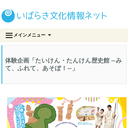
い
コ
メインメニュー
ン
テ
ン
ツ
体験企画「たいけん・たんけん歴史館 ―み
へ
ス
て、ふれて、あそぼ！―」
キ
ッ
プ