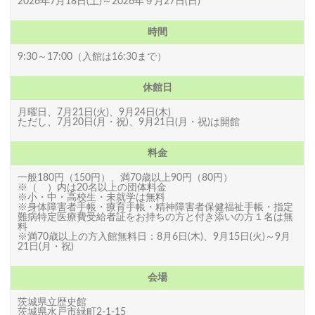
2026年7月18日(土)～2026年９月27日(日)
時間
9:30～17:00（入館は16:30まで）
休館日
月曜日、7月21日(火)、9月24日(木)
ただし、7月20日(月・祝)、9月21日(月・祝)は開館
料金
一般180円（150円）、満70歳以上90円（80円）
※（ ）内は20名以上の団体料金
※小・中・高校生・未就学は無料
※身体障害者手帳・療育手帳・精神障害者保健福祉手帳・指定
難病特定医療費受給者証をお持ちの方と付き添いの方１名は無
料
※満70歳以上の方入館無料日：8月6日(木)、9月15日(火)～9月
21日(月・祝)
会場
茨城県立歴史館
茨城県水戸市緑町2-1-15