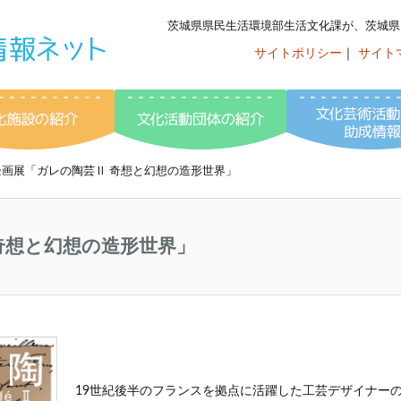
茨城県県民生活環境部生活文化課が、茨城県
サイトポリシー
｜
サイト
いばらき文化情
ント情報
文化施設の紹介
文化活動団体の紹介
企画展「ガレの陶芸Ⅱ 奇想と幻想の造形世界」
奇想と幻想の造形世界」
19世紀後半のフランスを拠点に活躍した工芸デザイナーのエ