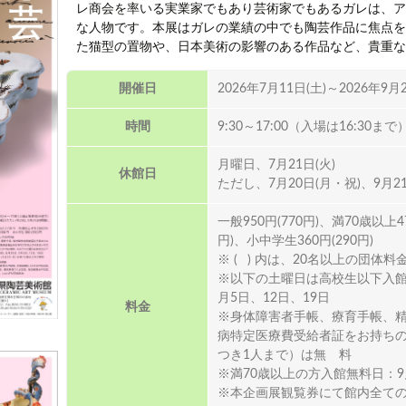
レ商会を率いる実業家でもあり芸術家でもあるガレは、ア
な人物です。本展はガレの業績の中でも陶芸作品に焦点を
た猫型の置物や、日本美術の影響のある作品など、貴重な
開催日
2026年7月11日(土)～2026年9月
時間
9:30～17:00（入場は16:30まで
月曜日、7月21日(火)
休館日
ただし、7月20日(月・祝)、9月2
一般950円(770円)、満70歳以上4
円)、小中学生360円(290円)
※ ( ) 内は、20名以上の団体料
※以下の土曜日は高校生以下入館無
月5日、12日、19日
料金
※身体障害者手帳、療育手帳、
病特定医療費受給者証をお持ちの
つき1人まで）は無 料
※満70歳以上の方入館無料日：9月1
※本企画展観覧券にて館内全て