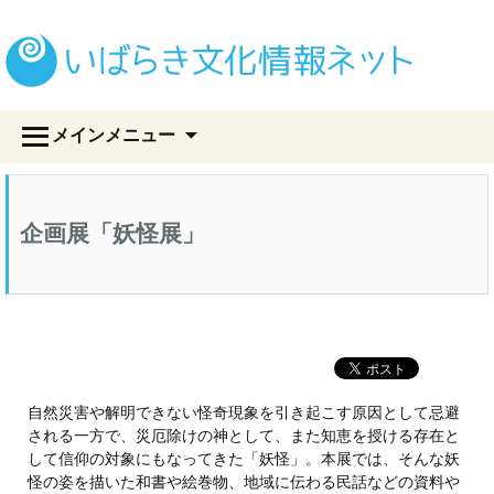
い
コ
メインメニュー
ン
テ
ン
ツ
企画展「妖怪展」
へ
ス
キ
ッ
プ
自然災害や解明できない怪奇現象を引き起こす原因として忌避
される一方で、災厄除けの神として、また知恵を授ける存在と
して信仰の対象にもなってきた「妖怪」。本展では、そんな妖
怪の姿を描いた和書や絵巻物、地域に伝わる民話などの資料や