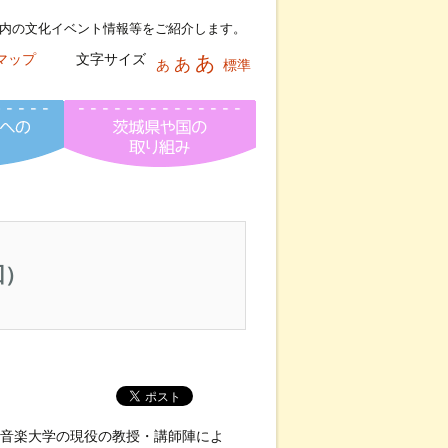
内の文化イベント情報等をご紹介します。
マップ
文字サイズ
あ
あ
あ
標準
報ネット
文化芸術活動への助成情報
茨城県芸術祭
回）
音楽大学の現役の教授・講師陣によ