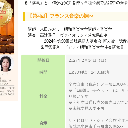
る「講義」と、確かな実力を誇り各種公演で活躍中の奏者
【第4回】フランス音楽の調べ
講師：米田かおり（昭和音楽大学講師／音楽学）
演奏：高辻遥子（ヴァイオリン／茨城県出身
2024年第50回茨城県新人演奏会 新人賞・聴衆
保戸塚優奈（ピアノ／昭和音楽大学伴奏研究員）
開催日
2027年2月14日（日）
時間
13:30開場・14:00開演
全席自由（税込）／一般1,000円
※「18歳以下チケット」は、ザ
料金
り扱いです
※今年度は通し券の販売はござ
※未就学児入場不可
ザ・ヒロサワ・シティ会館 小ホ
会場
茨城県水戸市千波町東久保697