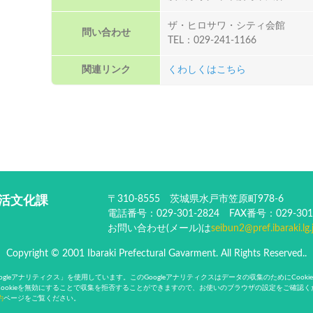
ザ・ヒロサワ・シティ会館
問い合わせ
TEL：029-241-1166
関連リンク
くわしくはこちら
〒310-8555 茨城県水戸市笠原町978-6
活文化課
電話番号：029-301-2824 FAX番号：029-301
お問い合わせ(メール)は
seibun2@pref.ibaraki.lg.
Copyright © 2001 Ibaraki Prefectural Gavarment. All Rights Reserved..
oogleアナリティクス」を使用しています。このGoogleアナリティクスはデータの収集のためにCoo
ookieを無効にすることで収集を拒否することができますので、お使いのブラウザの設定をご確認
約
ページをご覧ください。