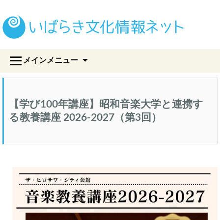
い
コ
メインメニュー
ン
テ
ン
ツ
【学び100年講座】昭和音楽大学と連携す
へ
ス
る教養講座 2026-2027（第3回）
キ
ッ
プ