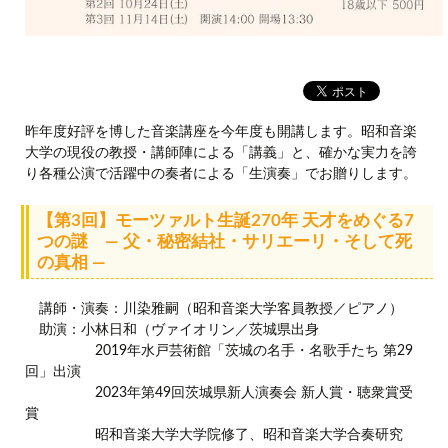
昨年度好評を博した音楽講座を今年度も開講します。昭和音楽
大学の現役の教授・講師陣による「講義」と、確かな実力を誇
り各種公演で活躍中の奏者による「生演奏」でお贈りします。
【第3回】モーツァルト生誕270年 天才をめぐる7
つの謎 ― 父・秘密結社・サリエーリ・そして死
の真相 ―
講師・演奏：川染雅嗣（昭和音楽大学客員教授／ピアノ）
助演：小林日和（ヴァイオリン／茨城県出身
2019年水戸芸術館「茨城の名手・名歌手たち 第29
回」出演
2023年第49回茨城県新人演奏会 新人賞・聴衆賞受
賞
昭和音楽大学大学院修了、昭和音楽大学合奏研究