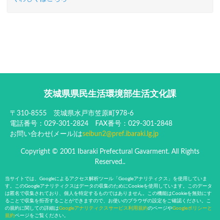
茨城県県民生活環境部生活文化課
〒310-8555 茨城県水戸市笠原町978-6
電話番号：029-301-2824 FAX番号：029-301-2848
お問い合わせ(メール)は
seibun2@pref.ibaraki.lg.jp
Copyright © 2001 Ibaraki Prefectural Gavarment. All Rights
Reserved..
当サイトでは、Googleによるアクセス解析ツール「Googleアナリティクス」を使用していま
す。このGoogleアナリティクスはデータの収集のためにCookieを使用しています。このデータ
は匿名で収集されており、個人を特定するものではありません。この機能はCookieを無効にす
ることで収集を拒否することができますので、お使いのブラウザの設定をご確認ください。こ
の規約に関しての詳細は
Googleアナリティクスサービス利用規約
のページや
Googleポリシーと
規約
ページをご覧ください。