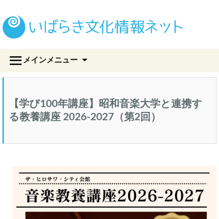
い
コ
メインメニュー
ン
テ
ン
ツ
【学び100年講座】昭和音楽大学と連携す
へ
ス
る教養講座 2026-2027（第2回）
キ
ッ
プ