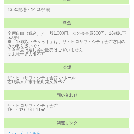
13:30開場・14:00開演
料金
全席自由（税込）／一般1,000円、友の会会員500円、18歳以下
500円
※「18歳以下チケット」は、ザ・ヒロサワ・シティ会館窓口の
みの取り扱いです
※今年度は通し券の販売はございません
※未就学児入場不可
会場
ザ・ヒロサワ・シティ会館 小ホール
茨城県水戸市千波町東久保697
問い合わせ
ザ・ヒロサワ・シティ会館
TEL：029-241-1166
関連リンク
くわしくはこちら