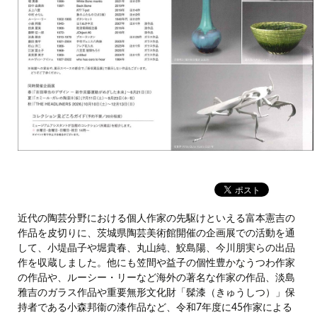
近代の陶芸分野における個人作家の先駆けといえる富本憲吉の
作品を皮切りに、茨城県陶芸美術館開催の企画展での活動を通
して、小堤晶子や堀貴春、丸山純、鮫島陽、今川朋実らの出品
作を収蔵しました。他にも笠間や益子の個性豊かなうつわ作家
の作品や、ルーシー・リーなど海外の著名な作家の作品、淡島
雅吉のガラス作品や重要無形文化財「髹漆（きゅうしつ）」保
持者である小森邦衞の漆作品など、令和7年度に45作家による