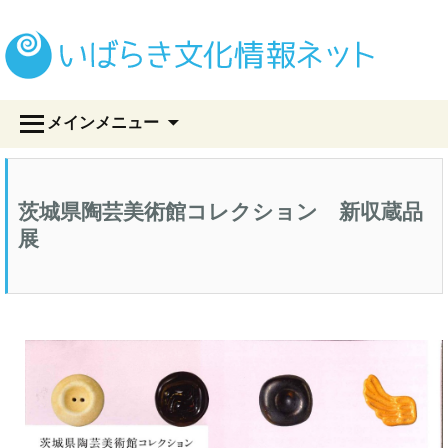
い
コ
メインメニュー
ン
テ
ン
ツ
茨城県陶芸美術館コレクション 新収蔵品
へ
ス
展
キ
ッ
プ