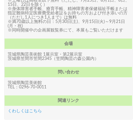
※土曜日は高校生以下無料（ただし、7月25日、8月1日、8日、
15日、22日を除く）
※身体障害者手帳、療育手帳、精神障害者保健福祉手帳または
指定難病特定医療費受給者証をお持ちの方および付き添いの方
（ただし1人につき1人まで）は無料
※満70歳以上無料の日：5月30日(土)、9月15日(火)～9月21日
(月・祝)
※同時開催中の企画展観覧券にて、本展もご覧いただけます
会場
茨城県陶芸美術館 1展示室・第2展示室
茨城県笠間市笠間2345（笠間陶芸の森公園内）
問い合わせ
茨城県陶芸美術館
TEL：0296-70-0011
関連リンク
くわしくはこちら