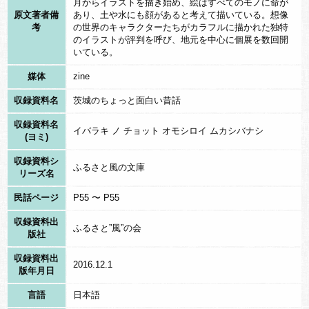
月からイラストを描き始め、絵はすべてのモノに命が
原文著者備
あり、土や水にも顔があると考えて描いている。想像
考
の世界のキャラクターたちがカラフルに描かれた独特
のイラストが評判を呼び、地元を中心に個展を数回開
いている。
媒体
zine
収録資料名
茨城のちょっと面白い昔話
収録資料名
イバラキ ノ チョット オモシロイ ムカシバナシ
(ヨミ)
収録資料シ
ふるさと風の文庫
リーズ名
民話ページ
P55 〜 P55
収録資料出
ふるさと”風”の会
版社
収録資料出
2016.12.1
版年月日
言語
日本語