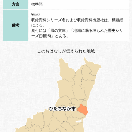
方言
標準語
¥650
収録資料シリーズ名および収録資料出版社は、標題紙
備考
による。
奥付には「風の文庫」「地域に眠る埋もれた歴史シリ
ーズ(別冊5)」とある。
このおはなしが伝えられた地域