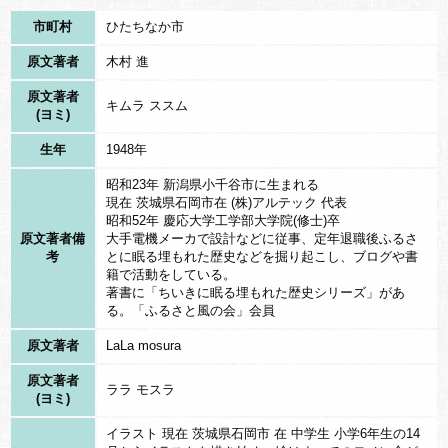
市町村
ひたちなか市
原文著者
木村 進
原文著者
キムラ ススム
(ヨミ)
生年
1948年
昭和23年 新潟県小千谷市に生まれる
現在 茨城県石岡市在 (株)アルテック 代表
昭和52年 慶応大学工学部大学院(修士)卒
原文著者備
大手電機メーカで設計などに従事、定年退職後ふるさ
考
とに眠る埋もれた歴史などを掘り起こし、ブログや書
籍で活動をしている。
著書に「ちいきに眠る埋もれた歴史シリーズ」があ
る。「ふるさと風の会」会員
原文著者
LaLa mosura
原文著者
ララ モスラ
(ヨミ)
イラスト 現在 茨城県石岡市 在 中学生 小学6年生の14