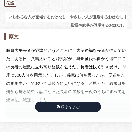
伝説
いじわるな人が登場するおはなし｜やさしい人が登場するおはなし｜
殿様や武将が登場するおはなし
原文
勝倉大平長者が谷津というところに、大変裕福な長者が住んでい
た。ある日、八幡太郎こと源義家が、奥州征伐へ向かう途中にこ
の長者の屋敷に立ち寄り昼飯を乞うた。長者は快く引き受け、即
座に300人分を用意した。しかし義家は何を思ったか、長者をこ
のまま生かしておいては後々に災いになる、と思った。義家は奥
州から帰る途中世話になった長者の屋敷を一夜のうちにすべてを
焼き払い滅ぼしました。