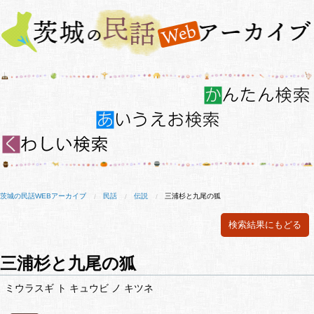
茨城の民話WEBアーカイブ
民話
伝説
三浦杉と九尾の狐
検索結果にもどる
三浦杉と九尾の狐
ミウラスギ ト キュウビ ノ キツネ