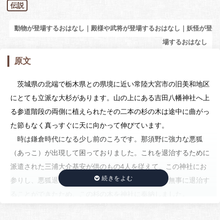
伝説
動物が登場するおはなし｜殿様や武将が登場するおはなし｜妖怪が登
場するおはなし
原文
茨城県の北端で栃木県との県境に近い常陸大宮市の旧美和地区
にとても立派な大杉があります。山の上にある吉田八幡神社へ上
る参道階段の両側に植えられたその二本の杉の木は途中に曲がっ
た節もなく真っすぐに天に向かって伸びています。
時は鎌倉時代になる少し前のころです。那須野に強力な悪狐
（あっこ）が出現して困っておりました。これを退治するために
派遣された三浦大介基安が供のもの4人を従えて、この神社にお
参りし、悪狐退治の武運を祈願したのです。そして無事に退治す
ることができたため、この杉の木を神社に奉納しました。
この話しを聞いた水戸光圀が、それならば、この杉の木は「三