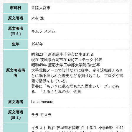
浦杉」と呼ぶのがよかろうとおっしゃり、それ以来神社の御神木
市町村
常陸大宮市
として守られてきました。
さて、この話を調べていくと壮大な妖怪狐「九尾狐」の話しに
原文著者
木村 進
たどり着きました。ではこの東洋世界を股にかけた最強の妖怪
原文著者
キムラ ススム
「九尾狐」を順にお話しましょう。
(ヨミ)
生年
1948年
（その一）妲己（だっき）（中国）
昭和23年 新潟県小千谷市に生まれる
中国の殷国の時代の最後（紀元前十一世紀頃）のことです。九
現在 茨城県石岡市在 (株)アルテック 代表
昭和49年 慶応大学工学部大学院(修士)卒
尾の狐が絶世の美女「妲己（だっき）」に化け、国王の寵愛を受
原文著者備
大手電機メーカで設計などに従事、定年退職後ふるさ
けるが、国王は妲己の気を引くために欲望の限りや残虐な見せし
考
とに眠る埋もれた歴史などを掘り起こし、ブログや書
籍で活動をしている。
めなどを行うようになってしまいました。この欲望の限りは後に
著書に「ちいきに眠る埋もれた歴史シリーズ」があ
「酒池肉林」などの語源として伝わっていきます。しかし、この
る。「ふるさと風の会」会員
悪徳政治は武王の反乱で終わりを告げ、捕らえられた妲己は打ち
原文著者
LaLa mosura
首ときまりました。しかし斬首の執行人はあまりの妖気に刑を執
原文著者
ララ モスラ
行できなくなってしまいました。そこで釣りでおなじみの「太公
(ヨミ)
望」の登場です。
イラスト 現在 茨城県石岡市 在 中学生 小学6年生の11