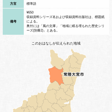
た。
方言
標準語
¥650
（その三）褒似（ほうじ）（中国）
収録資料シリーズ名および収録資料出版社は、標題紙
次は再び中国です。周の武王が国を治めて12代目の幽王の婦
備考
による。
奥付には「風の文庫」「地域に眠る埋もれた歴史シリ
人となった「褒似（ほうじ）」がこの九尾の狐といわれていま
ーズ(別冊2)」とある。
す。この褒似は美人だがなかなか笑わない。しかしそれまでに一
度だけ笑ったことがありました。それは敵が侵入してきた時に合
このおはなしが伝えられた地域
図で打ち上げた狼煙（のろし）を見たときでした。そこで国王は
褒似の笑い顔見たさに、この狼煙を何度も打ち上げました。
狼少年と同じく、狼煙が上がっても誰も敵が侵入してきたなど
とは思わなくなりました。しかしついに本当に敵が攻めてきたの
ですが、狼煙を上げても見方は誰も集まりませんでした。そして
とうとう国は滅びてしまいました。そしてこの褒似も国とともに
死んでしまいました。
（その四）玉藻前（たまものまえ）（日本）