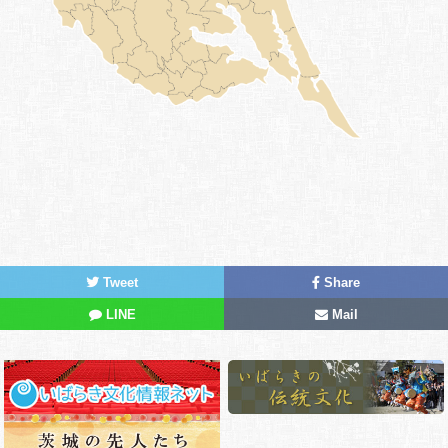
聖武天皇の頃に、九尾狐は若藻という名前の美少女に化けて、
ひそかに遣唐使の帰国船にまぎれこんで博多にやってきました。
しかし、博多に到着してまもなく、いつの間にか姿が消えてしま
いました。それから350年後に若藻に化けていた九尾の狐は、今
度は捨て子に姿を変えました。この捨て子は北面武士が拾い上げ
て「藻（もくず）」と名づけられ、美しい女性に成長していきま
した。そして18歳になった時に宮中に仕えると、たちまちその
美貌で鳥羽天皇をとりこにしてしまいました。そして藻（もず
く）は「玉藻前（たまものまえ）」と呼ばれるようになります。
しかし、天皇は病に罹り、この寵愛が深まるにつれ、天皇の病は
重くなっていきました。天皇の病の原因を調べていた陰陽師安倍
Tweet
Share
泰成（晴明の子孫）が、この玉藻前が妖怪であること看破しま
LINE
Mail
す。陰陽師に見破られた玉藻前は九尾の狐の姿を現し、辰巳の方
角（東南）に姿をくらましてしまいました。
都から逃れた九尾の狐は下野国那須野で今度は、か弱い娘に姿
を変え、十念寺の和尚をたぶらかして食べてしまいます。ここで