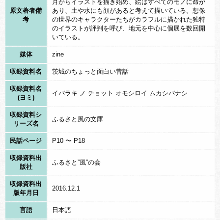
太公望は周の武王を補佐していた軍師で、妲己を妖怪と見破っ
月からイラストを描き始め、絵はすべてのモノに命が
原文著者備
あり、土や水にも顔があると考えて描いている。想像
た太公望が「照魔鏡」をかざすと妲己は九尾の狐の姿を現し、雷
考
の世界のキャラクターたちがカラフルに描かれた独特
雲が天をかけめぐり、飛び去ろうとしました。逃さじとばかり、
のイラストが評判を呼び、地元を中心に個展を数回開
いている。
太公望が投げた宝剣が体に当たり、九尾狐の体は三つに割れて死
媒体
zine
んだといいます。
収録資料名
茨城のちょっと面白い昔話
（その二）華陽（かよう）（インド）
収録資料名
イバラキ ノ チョット オモシロイ ムカシバナシ
しかしこれで、この妖怪は滅びていなかったのです。次は天竺
(ヨミ)
（インド）に登場します。中国の九尾の狐が滅んだ700年後のこ
収録資料シ
ふるさと風の文庫
リーズ名
とです。
インドの耶竭陀（まがだ）国に華陽という絶世の美女にこの妖
民話ページ
P10 〜 P18
怪は変身して登場しました。ここでも九尾の狐が変身した華陽と
収録資料出
ふるさと”風”の会
いう美女に魅せられた王子は九尾の狐に操られて100人もの人民
版社
を惨殺してしまいました。これを救ったのが名医の耆婆（きば）
収録資料出
2016.12.1
版年月日
です。正体を見破り霊験あらたかな杖を使って華陽の体を打つ
と、九尾の狐は正体をあらわして北の空へ飛んで逃げていきまし
言語
日本語