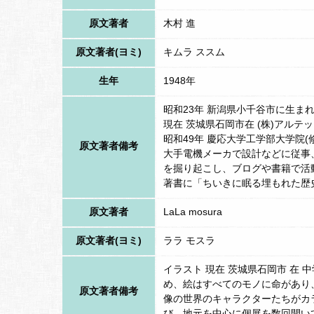
「この大切な儀式を、馬も降りずに無礼なふ
原文著者
木村 進
と大声で言い放った。
原文著者(ヨミ)
キムラ ススム
怒った小田の家臣たちは、そこに集まってい
降小田氏には憎悪の念を抱いて死んだといわ
生年
1948年
さて、頭白上人が亡くなってしばらく経った
昭和23年 新潟県小千谷市に生ま
現在 茨城県石岡市在 (株)アルテッ
は自らこの頭白上人の生まれ変わりであると
昭和49年 慶応大学工学部大学院(
原文著者備考
戦いを繰り返し、ついに永禄十二年（一五六
大手電機メーカで設計などに従事
を掘り起こし、ブログや書籍で活
さて、この頭白上人が母親の供養のために建
著書に「ちいきに眠る埋もれた歴
いる採石場がある。そのすぐ隣に金嶽神社が
原文著者
LaLa mosura
桜が彩りを添えている。五輪塔は県指定の文
「功徳主 頭白上人 大工本郷 永正十二天
原文著者(ヨミ)
ララ モスラ
と刻まれている。永正十二年＝西暦一五一六
イラスト 現在 茨城県石岡市 在 
永正十二年は室町時代末期で時代では北条早
め、絵はすべてのモノに命があり
原文著者備考
像の世界のキャラクターたちがカ
間支配していた場所である。
び、地元を中心に個展を数回開い