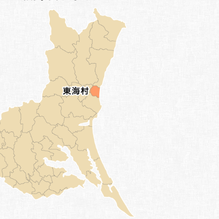
れから先ろくなことは起こらないであろう！」
してしまった。頭白上人は悲嘆にくれ、それ以
われた十八代当主となる義重が生まれた。義重
も言われています。そして、宿敵の小田氏との
ある。
所は、筑波山の麓に、山肌がむき出しになって
でも最大級の大きな五輪塔で、春にはきれいな
は鎌倉御家人で勢力を持っていた小田氏が長い