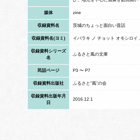
佐竹氏が手這坂の戦いで小田氏治に勝った合
媒体
zine
三楽斎の墓も山桜はらはらと舞い散る山郷の
収録資料名
茨城のちょっと面白い昔話
収録資料名(ヨミ)
イバラキ ノ チョット オモシロイ
収録資料シリーズ
ふるさと風の文庫
名
民話ページ
P3 〜 P7
収録資料出版社
ふるさと”風”の会
収録資料出版年月
2016.12.1
日