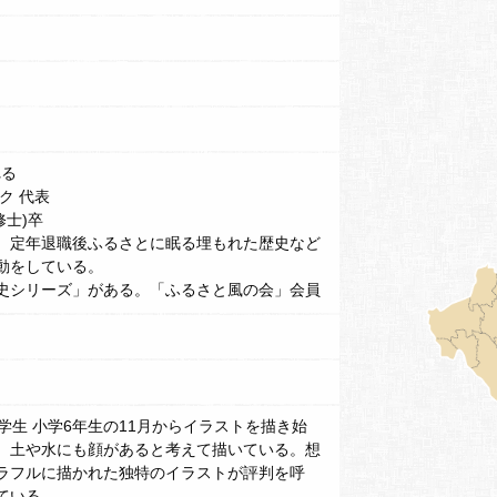
るまい、断じて許すことはできない。礼を知らぬそなたらはこ
た人々を自分たちに敵対するものだといって切捨て皆殺しに
れています。
天文十六年（一五四七）三月に、佐竹家では後に鬼将軍と言
れる
ク 代表
称し、生まれたときに頭白上人の形見の品を握り締めていたと
修士)卒
九）に手這坂の戦いで小田氏治に勝って小田城を奪取したので
、定年退職後ふるさとに眠る埋もれた歴史など
動をしている。
立した五輪塔は今も土浦市の旧新治村に残されています。場
史シリーズ」がある。「ふるさと風の会」会員
ありそこに置かれている。銘が刻まれているものとしては関東
化財であり、高さ三・六ｍの花崗岩製で、地綸に
 二月三日」
年 である。
中学生 小学6年生の11月からイラストを描き始
雲が三浦氏を滅ぼすし、相模を平定した年であり、この辺り
、土や水にも顔があると考えて描いている。想
ラフルに描かれた独特のイラストが評判を呼
ている。