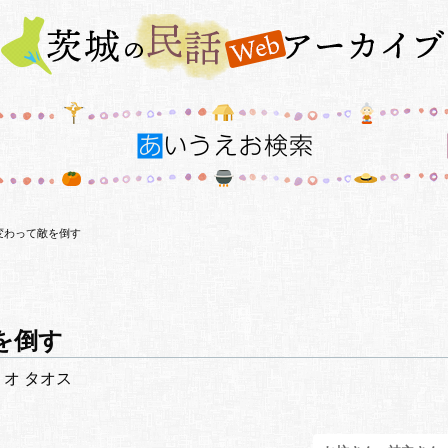
変わって敵を倒す
を倒す
 オ タオス