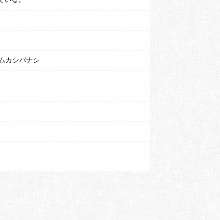
戦は、石岡の片野城にいた武将「太田資正（三楽斎）」が大
片隅に忘れられたように眠っている。
 ムカシバナシ