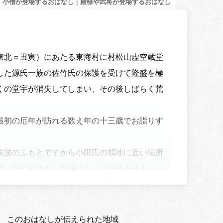
、小僧が登場するおはなし｜殿様や武将が登場するおはなし
東北＝丑寅）にあたる東海村に村松山虚空蔵堂
した源氏一族の佐竹氏の保護を受けて隆盛を極
くの堂宇が消失してしまい、その後しばらく荒
最初の厄年が訪れる数え年の十三歳でお詣りす
筑波のふもとですから小田氏の領地に近い場所
親（賊に殺され、幽霊となって子供を生ん
わった後、そこに集まった多くの村人たちに説
ったままそこの人々を蹴散らし、無礼なふるま
このおはなしが伝えられた地域