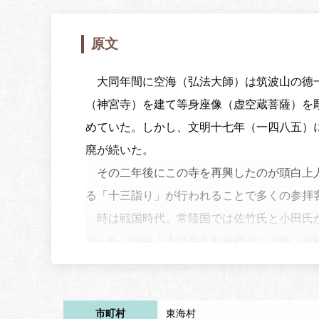
原文
大同年間に空海（弘法大師）は筑波山の徳一
（神宮寺）を建て等身座像（虚空蔵菩薩）を
めていた。しかし、文明十七年（一四八五）
廃が続いた。
その二年後にこの寺を再興したのが頭白上人
る「十三詣り」が行われることで多くの参拝
時は戦国時代。常陸国では佐竹氏と小田氏が
でした。頭白上人は生まれ故郷のこの地（石
だ）を供養するために五輪塔を建立するとと
法をしていた時です。小田城主が供を連れて
いの数々をしたのです。それに怒った頭白上
市町村
東海村