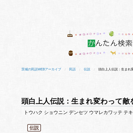
茨城の民話WEBアーカイブ
民話
伝説
頭白上人伝説：生まれ
頭白上人伝説：生まれ変わって敵
トウハク ショウニン デンセツ ウマレカワッテ テキ
伝説