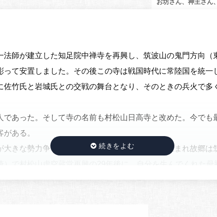
お坊さん、神主さん
法師が建立した知足院中禅寺を再興し、筑波山の鬼門方向（
彫って安置しました。その後この寺は戦国時代に常陸国を統一
に佐竹氏と岩城氏との交戦の舞台となり、そのときの兵火で多
であった。そして寺の名前も村松山日高寺と改めた。今でも
客がある。
大きな勢力争いをしておりました。頭白上人の生まれ故郷は
崎）で村松山虚空蔵堂再興の29年後に、自分を生んでくれた母
もに、千部経をあげて7日間供養を行った。そして、供養が終
鷹狩に馬で通りかかり、この供養に集まっている人々を馬に乗
人は