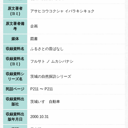
原文著者
アサヒコウコクシャ イバラキシキョク
(ヨミ)
原文著者備
企画
考
媒体
図書
収録資料名
ふるさとの昔ばなし
収録資料名
フルサト ノ ムカシバナシ
(ヨミ)
収録資料シ
茨城の自然探訪シリーズ
リーズ名
民話ページ
P211 〜 P211
収録資料出
茨城いすゞ自動車
版社
収録資料出
2000.10.31
版年月日