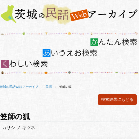
茨城の民話WEBアーカイブ
民話
笠師の狐
検索結果にもどる
笠師の狐
カサシ ノ キツネ