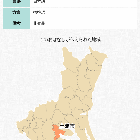
言語
日本語
方言
標準語
備考
非売品
このおはなしが伝えられた地域