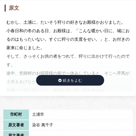
原文
むかし、土浦に、たいそう狩りの好きなお殿様かおりました。
小春日和の冬のある日、お殿様は、「こんな暖かい日に、城にお
るのはもったいない。すぐに狩りの支度をせい。」と、お付きの
家来に命じました。
そして、さっそくお供の者をつれて、狩りに出かけて行ったので
す。
途中、笠師村のお稲荷様の前で一休みしていると、そこへ早馬が
土埃をあげながらやってきました。
何事かと思う間もなく、殿様の前に若い侍が進み出、
「殿、大変です。お城が火事です。至急お帰りください。」
と言うやいなや、戻って行ってしまいました。
市町村
土浦市
城の方角に目をやると、空が真赤に見え、確かに火事のようなの
です。
原文著者
染谷 萬千子
驚いた殿様は、急いで城へ戻りました。
原文著者