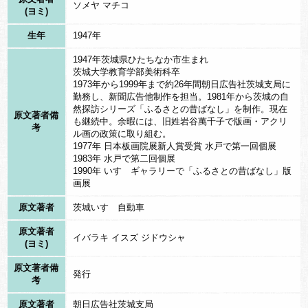
ソメヤ マチコ
ところが、お城に戻ると、火の出た様子などどこにもないので
(ヨミ)
す。
生年
1947年
まして、早馬を出した者など誰もおりませんでした。
1947年茨城県ひたちなか市生まれ
殿様は、いったい誰が何のためにこのようなことをしたのか調べ
茨城大学教育学部美術科卒
1973年から1999年まで約26年間朝日広告社茨城支局に
させましたが、とうとう判らずじまいでした。
勤務し、新聞広告他制作を担当。1981年から茨城の自
ちょうどその頃、お稲荷様の近くで、狐が子供を産んだばかりだ
然探訪シリーズ「ふるさとの昔ばなし」を制作。現在
原文著者備
も継続中。余暇には、旧姓岩谷萬千子で版画・アクリ
ったのです。もしかして、その母狐が子狐を守るために、侍に化
考
ル画の政策に取り組む。
けて狩りを止めさせたのかもしれません。
1977年 日本板画院展新人賞受賞 水戸で第一回個展
1983年 水戸で第二回個展
この笠師のお稲荷様は、別名「赤ふんどし稲荷」とも呼ばれてい
1990年 いすゞギャラリーで「ふるさとの昔ばなし」版
画展
ます。
原文著者
茨城いすゞ自動車
原文著者
イバラキ イスズ ジドウシャ
(ヨミ)
原文著者備
発行
考
原文著者
朝日広告社茨城支局