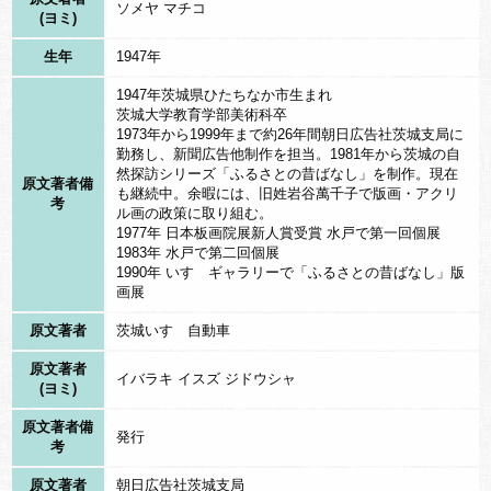
ソメヤ マチコ
だ。火事だぞ。」という声がするのです。
(ヨミ)
不思議なことだと思いつつ木をながめていると、今度は、自分の
生年
1947年
家のことが気になり始めました。
1947年茨城県ひたちなか市生まれ
（ひよっとして）そう思うと、居ても立っても居られなくなり、
茨城大学教育学部美術科卒
1973年から1999年まで約26年間朝日広告社茨城支局に
きこりは鋸を投げ出し、家に向かって一目散。
勤務し、新聞広告他制作を担当。1981年から茨城の自
やっとの思いで家に戻ると、きこりの家はすっかり焼けて跡形も
然探訪シリーズ「ふるさとの昔ばなし」を制作。現在
原文著者備
も継続中。余暇には、旧姓岩谷萬千子で版画・アクリ
無くなっておりました。
考
ル画の政策に取り組む。
（あの杉の木には、仏様が宿っているに違いない。きっと私に
1977年 日本板画院展新人賞受賞 水戸で第一回個展
1983年 水戸で第二回個展
「切らないでくれ」といっているのだ。）きこりはそう思い、そ
1990年 いすゞギャラリーで「ふるさとの昔ばなし」版
画展
れからというもの木を切る仕事をぴたりとやめてしまいました。
そのようなことがあって、六地蔵寺の大杉は、今でも境内に残っ
原文著者
茨城いすゞ自動車
ているのだそうです。
原文著者
イバラキ イスズ ジドウシャ
(ヨミ)
原文著者備
発行
考
原文著者
朝日広告社茨城支局