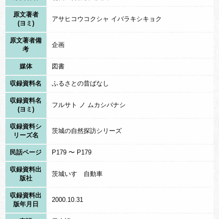
原文著者
アサヒコウコクシャ イバラキシキョク
(ヨミ)
原文著者備
企画
考
媒体
図書
収録資料名
ふるさとの昔ばなし
収録資料名
フルサト ノ ムカシバナシ
(ヨミ)
収録資料シ
茨城の自然探訪シリーズ
リーズ名
民話ページ
P179 〜 P179
収録資料出
茨城いすゞ自動車
版社
収録資料出
2000.10.31
版年月日