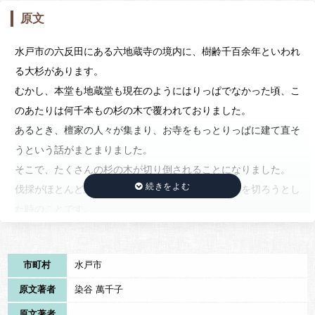
原文
水戸市の六反田にある六地蔵寺の境内に、樹齢千百余年といわれ
る大杉があります。
むかし、本堂も地蔵堂も現在のようにはりっぱでなかった頃、こ
のあたりは何千本もの杉の木で覆われておりました。
あるとき、檀家の人々が集まり、お寺をもっとりっぱに建て直そ
うという話がまとまりました。
そこで、たくさんの杉の木が切り倒されることになりました。
伐採がほとんど終わり、きこりが最後に残った大杉を切ろうとし
た時のことです。
どこからともなく「火事だ。火事だぞ。」という声が聞こえてき
ました。
市町村
水戸市
驚いたきこりは、あたりを見まわしましたが、煙すら見えませ
ん。
原文著者
染谷 萬千子
（空耳かな）と思い、皿び鋸を引こうとすると、また、「火事
原文著者