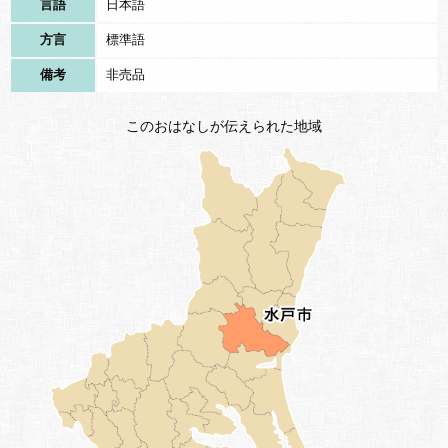
言語
日本語
方言
標準語
備考
非売品
このおはなしが伝えられた地域