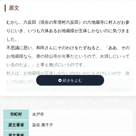
原文
むかし、六反田（現在の常澄村六反田）の六地蔵寺に村人がお参
りにいき、いつも六体あるお地蔵様が五体しかないのに気づきま
した。
不思議に思い、和尚さんにそのわけをたずねると、「ああ、その
お地蔵様なら、唐の径山寺が火事だというので、火消しにいって
いるのだよ。」と事も無げにいうのです。
村人は、お地蔵様が五体しかないのはいかにもさびしいので、急
いで仏師に作らせて、新たに一体を奉納しました。
それからしばらくして、村人がお寺にいってみると、お地蔵様の
数は七体になっておりました。
唐へいったお地蔵様が帰ってきたためだというのです。
市町村
水戸市
それ以来、六地蔵寺の本尊は七体になったということです。
六地蔵寺は、安産・子育てにご利益があるというので参拝者があ
原文著者
染谷 萬千子
とをたたず、「しだれ桜」の花が見頃になると特に多くの人々で
原文著者