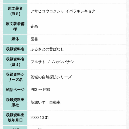
原文著者
アサヒコウコクシャ イバラキシキョク
(ヨミ)
原文著者備
企画
考
媒体
図書
収録資料名
ふるさとの昔ばなし
収録資料名
フルサト ノ ムカシバナシ
(ヨミ)
収録資料シ
茨城の自然探訪シリーズ
リーズ名
民話ページ
P93 〜 P93
収録資料出
茨城いすゞ自動車
版社
収録資料出
2000.10.31
版年月日