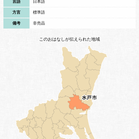
言語
日本語
方言
標準語
備考
非売品
このおはなしが伝えられた地域