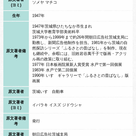
ソメヤ マチコ
にぎわうそうです。
(ヨミ)
生年
1947年
1947年茨城県ひたちなか市生まれ
茨城大学教育学部美術科卒
1973年から1999年まで約26年間朝日広告社茨城支局に
勤務し、新聞広告他制作を担当。1981年から茨城の自
然探訪シリーズ「ふるさとの昔ばなし」を制作。現在
原文著者備
も継続中。余暇には、旧姓岩谷萬千子で版画・アクリ
考
ル画の政策に取り組む。
1977年 日本板画院展新人賞受賞 水戸で第一回個展
1983年 水戸で第二回個展
1990年 いすゞギャラリーで「ふるさとの昔ばなし」版
画展
原文著者
茨城いすゞ自動車
原文著者
イバラキ イスズ ジドウシャ
(ヨミ)
原文著者備
発行
考
原文著者
朝日広告社茨城支局