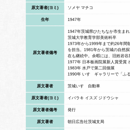
原文著者(ヨミ)
ソメヤ マチコ
生年
1947年
1947年茨城県ひたちなか市生まれ
茨城大学教育学部美術科卒
1973年から1999年まで約26
を担当。1981年から茨城の自然
原文著者備考
在も継続中。余暇には、旧姓岩谷
1977年 日本板画院展新人賞受賞
1983年 水戸で第二回個展
1990年 いすゞギャラリーで「
原文著者
茨城いすゞ自動車
原文著者(ヨミ)
イバラキ イスズ ジドウシャ
原文著者備考
発行
原文著者
朝日広告社茨城支局