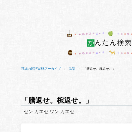
茨城の民話WEBアーカイブ
民話
「膳返せ。椀返せ。」
「膳返せ。椀返せ。」
ゼン カエセ ワン カエセ