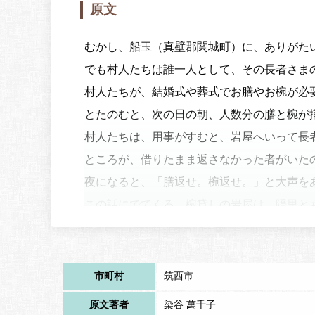
原文
むかし、船玉（真壁郡関城町）に、ありがた
でも村人たちは誰一人として、その長者さま
村人たちが、結婚式や葬式でお膳やお椀が必
とたのむと、次の日の朝、人数分の膳と椀が
村人たちは、用事がすむと、岩屋へいって長
ところが、借りたまま返さなかった者がいた
夜になると、「膳返せ。椀返せ。」と大声を
この話にでてくる、椀貸しの岩屋は、隠里と
市町村
筑西市
原文著者
染谷 萬千子