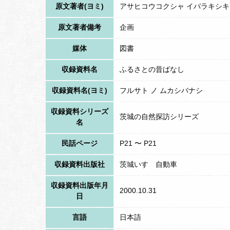
原文著者(ヨミ)
アサヒコウコクシャ イバラキシ
原文著者備考
企画
媒体
図書
収録資料名
ふるさとの昔ばなし
収録資料名(ヨミ)
フルサト ノ ムカシバナシ
収録資料シリーズ
茨城の自然探訪シリーズ
名
民話ページ
P21 〜 P21
収録資料出版社
茨城いすゞ自動車
収録資料出版年月
2000.10.31
日
言語
日本語