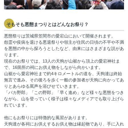
そもそも悪態まつりとはどんなお祭り？
悪態祭りは茨城県笠間市の愛宕山において開催されます。
怨霊や疫病を退ける悪退祭りや領主が住民の日頃の不平や不満
を悪態の中から探ろうとしたなど、由来にはさまざまな説があ
ります。
現在のお祭りでは、13人の天狗が山裾から頂上の愛宕神社ま
で、16箇所の祠にお供え物をしながら向かいます。
山裾から愛宕神社まで約4キロメートルの道を、天狗達は終始
無言で進み、その後ろを歩く一般の参加者が天狗に向かってあ
りとあらゆる罵声を浴びせていきます。
「バカ野郎」「この野郎」「早く進め」など様々な悪態をつき
ながら、山を登っていく様子は様々なメディアでも取り上げら
れています。
他にもお祭りには特徴的な風習があります。
天狗達が各祠にお供えするお供え物は縁起物であり、手に入れ