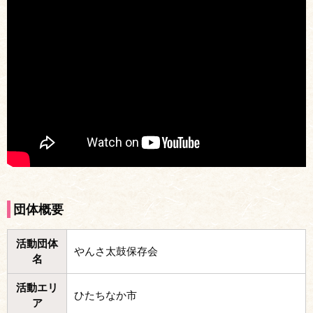
団体概要
活動団体
やんさ太鼓保存会
名
活動エリ
ひたちなか市
ア