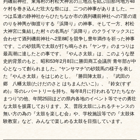
列磯前神社、東海村の村松大神宮の三地点を結ぶ旧那珂地方48
ケ村を巻き込んだ壮大な祭には、二つの神事がありました。一
つは瓜連の静神社からひたちなか市の酒列磯前神社への7里の道
のりを神輿が御渡りする『浜降り』の神事。そして一方、村松
大神宮に集結した村々の名馬が『浜降り』のクライマックスに
合わせて酒列磯前神社へ2里8町を競争し豊年満作を祈った神事
です。この砂競馬で太鼓が打ち鳴らされ『ヤンサ』のまつりは
最高潮に達したとの事です。『やんさ太鼓』は、このような歴
史的背景のもと、昭和53年2月8日に勝田商工会議所 青年部が中
心となって創られました。“ヤンサマチ”の砂競馬の様子を表し
た『やんさ太鼓』をはじめとし、『勝田陣太鼓』、『武田の
郷 八幡太鼓(たけだのさと はちまんだいこ)』、『鈴女(すず
め)』等のレパートリーを持ち、毎年8月に行われる”ひたちなか
まつり”の他、年間25回ほどの県内各地のイベント等でその勇壮
な太鼓を披露しております。又、普段太鼓にふれるチャンスの
無い方の為の『太鼓を楽しむ会』や、学校施設等での『太鼓体
験教室』など、みんなで楽しめる太鼓を目指しています。