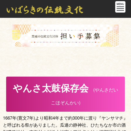
やんさ太鼓保存会
(やんさだい
こほぞんかい)
1667年(寛文7年)より昭和4年まで約300年に渡り『ヤンサマチ』
と呼ばれる祭がありました。瓜連の静神社、ひたちなか市の酒