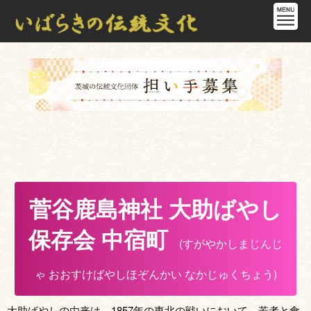
菅谷鹿島神社 大助ばやし
保存会 中宿町
(すがやかしまじんじ
ゃ おおすけばやしほぞんかい なかじゅくちょう)
大助ばやしの由来は、1857年の東北の戦いにおいて、若者と食