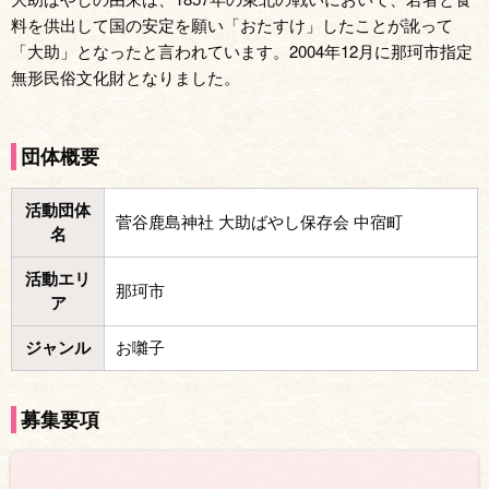
料を供出して国の安定を願い「おたすけ」したことが訛って
「大助」となったと言われています。2004年12月に那珂市指定
無形民俗文化財となりました。
団体概要
活動団体
菅谷鹿島神社 大助ばやし保存会 中宿町
名
活動エリ
那珂市
ア
ジャンル
お囃子
募集要項