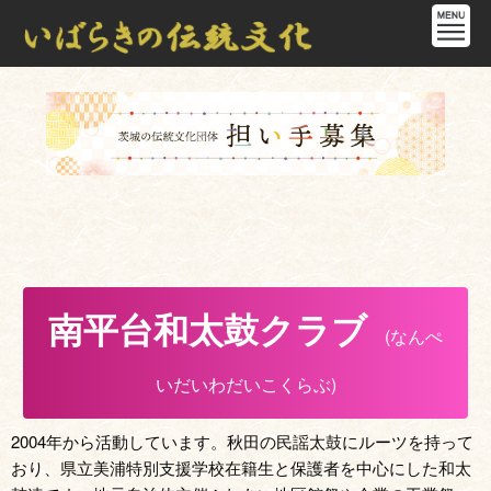
南平台和太鼓クラブ
(なんぺ
いだいわだいこくらぶ)
2004年から活動しています。秋田の民謡太鼓にルーツを持って
おり、県立美浦特別支援学校在籍生と保護者を中心にした和太