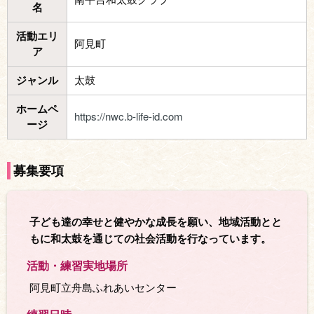
名
活動エリ
阿見町
ア
ジャンル
太鼓
ホームペ
https://nwc.b-life-id.com
ージ
募集要項
子ども達の幸せと健やかな成長を願い、地域活動とと
もに和太鼓を通じての社会活動を行なっています。
活動・練習実地場所
阿見町立舟島ふれあいセンター