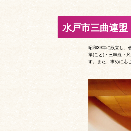
水戸市三曲連盟
昭和39年に設立し、
箏(こと)・三味線・
す。また、求めに応