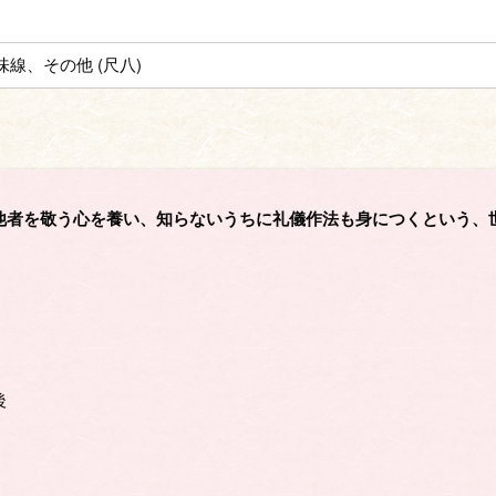
味線、その他 (尺八)
他者を敬う心を養い、知らないうちに礼儀作法も身につくという、
後