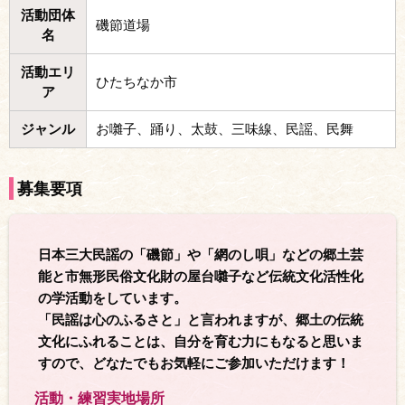
活動団体
磯節道場
名
活動エリ
ひたちなか市
ア
ジャンル
お囃子、踊り、太鼓、三味線、民謡、民舞
募集要項
日本三大民謡の「磯節」や「網のし唄」などの郷土芸
能と市無形民俗文化財の屋台囃子など伝統文化活性化
の学活動をしています。
「民謡は心のふるさと」と言われますが、郷土の伝統
文化にふれることは、自分を育む力にもなると思いま
すので、どなたでもお気軽にご参加いただけます！
活動・練習実地場所