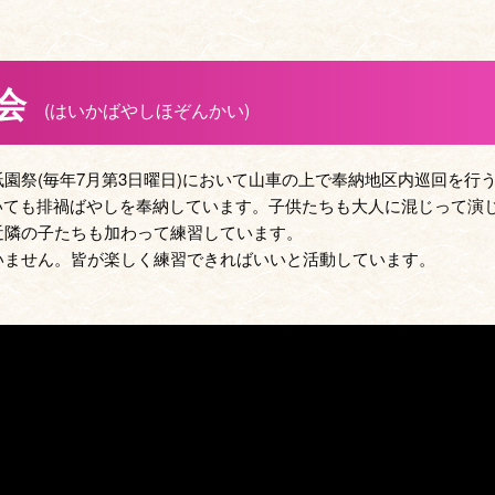
会
(はいかばやしほぞんかい)
園祭(毎年7月第3日曜日)において山車の上で奉納地区内巡回を行
おいても排禍ばやしを奉納しています。子供たちも大人に混じって演
近隣の子たちも加わって練習しています。
いません。皆が楽しく練習できればいいと活動しています。