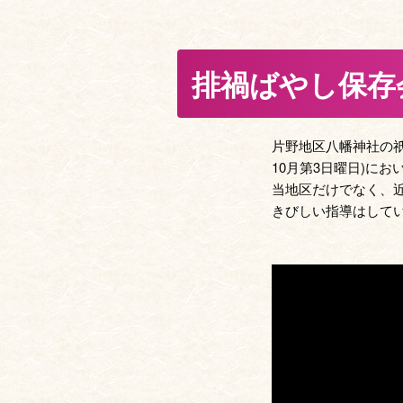
排禍ばやし保存
片野地区八幡神社の祇
10月第3日曜日)に
当地区だけでなく、
きびしい指導はして