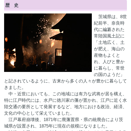
歴 史
茨城県は、8世
紀前半、奈良時
代に編纂された
常陸国風土記に
「土地広く、土
が肥え、海山の
産物もよくと
れ、人びと豊か
に暮らし、常世
の国のようだ」
と記されているように、古来から多くの人々が豊かに暮らして
きました。
中・近世においても、この地域には有力な武将が居を構え、
特に江戸時代には、水戸に徳川家の藩が置かれ、江戸に近く水
陸交通の要所として発展するなど、地方における政治、経済、
文化の中心として栄えていました。
江戸幕府崩壊後、1871年に廃藩置県・県の統廃合により茨
城県が設置され、1875年に現在の規模になりました。