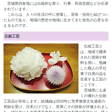
茨城県内各地には伝統的な祭り、行事、民俗芸能などが伝承
されています。
これらは、人々の生活の中に密着し、習俗・信仰と結びつい
たものであり、地域の歴史や地域に生きてきた祖先の心意を伝
えるものです。
伝統工芸
伝統工芸と
は、地域で継承
された技術や材
料を用い、熟練
した職人の手仕
事で日用の品を
生産する工芸の
ことです。
茨城県にも多
くの優れた伝統
工芸品が存在します。結城紬は2010年に世界無形文化遺産の
登録を受け、日本だけでなく、世界にその技術が評価されまし